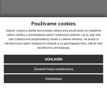
Používame cookies
Súbory cookie a ďalšie technológie sledovania používame na zlepšenie
vášho zážitku z prehliadania našich webových stránok, na to, aby sme
vám zobrazovali prispôsobený obsah a cielené reklamy, na analýzu
návštevnosti našich webových stránok a na pochopenie toho, odkiaľ naši
návštevníci prichádzajú.
Informácie o stránke:
SÚHLASÍM
Vyhlásenie o prístupnosti
Autorské práva
Zmeniť moje nastavenia
Ochrana osobných údajov
Odmietam
Navigácia:
Vytlačiť aktuálnu stránku
Mapa stránok
Cookies