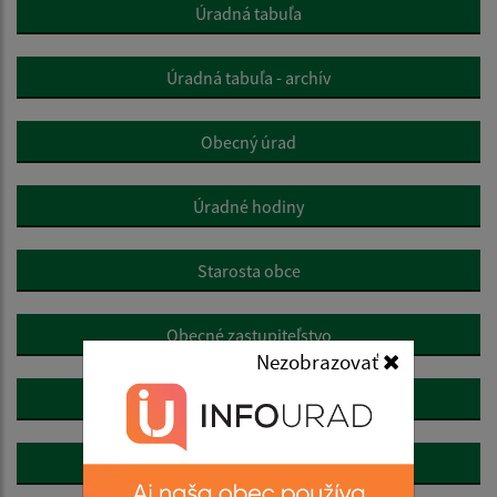
Úradná tabuľa
Úradná tabuľa - archív
Obecný úrad
Úradné hodiny
Starosta obce
Obecné zastupiteľstvo
Nezobrazovať
Hlavný kontrolór
Oznamovanie protispoločenskej činnosti