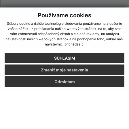
Používame cookies
Súbory cookie a ďalšie technológie sledovania používame na zlepšenie
vášho zážitku z prehliadania našich webových stránok, na to, aby sme
vám zobrazovali prispôsobený obsah a cielené reklamy, na analýzu
návštevnosti našich webových stránok a na pochopenie toho, odkiaľ naši
návštevníci prichádzajú.
Informácie o stránke:
Vyhlásenie o prístupnosti
SÚHLASÍM
Autorské práva
Zmeniť moje nastavenia
Ochrana osobných údajov
Navigácia:
Odmietam
Vytlačiť aktuálnu stránku
Mapa stránok
Cookies
Rýchle odkazy:
Aktuality