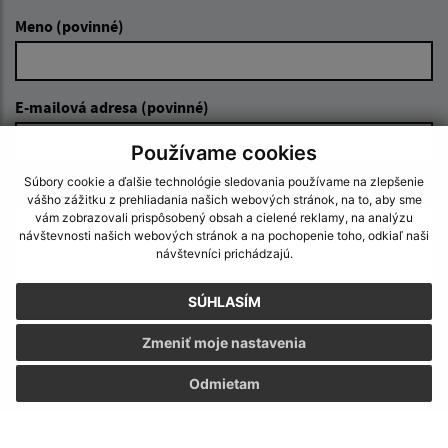
Meno (povinné)
E-mailová adresa (povinné)
Používame cookies
Súbory cookie a ďalšie technológie sledovania používame na zlepšenie
Text vašej správy (povinné)
vášho zážitku z prehliadania našich webových stránok, na to, aby sme
vám zobrazovali prispôsobený obsah a cielené reklamy, na analýzu
návštevnosti našich webových stránok a na pochopenie toho, odkiaľ naši
návštevníci prichádzajú.
SÚHLASÍM
Zmeniť moje nastavenia
Oboznámil som sa so
spracúvaním osobných
údajov
Odmietam
Google reCaptcha Response
Odoslať správu