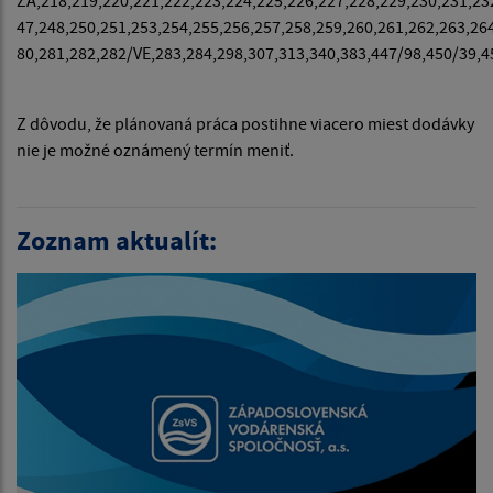
47,248,250,251,253,254,255,256,257,258,259,260,261,262,263,26
80,281,282,282/VE,283,284,298,307,313,340,383,447/98,450/39,
Z dôvodu, že plánovaná práca postihne viacero miest dodávky
nie je možné oznámený termín meniť.
Zoznam aktualít: