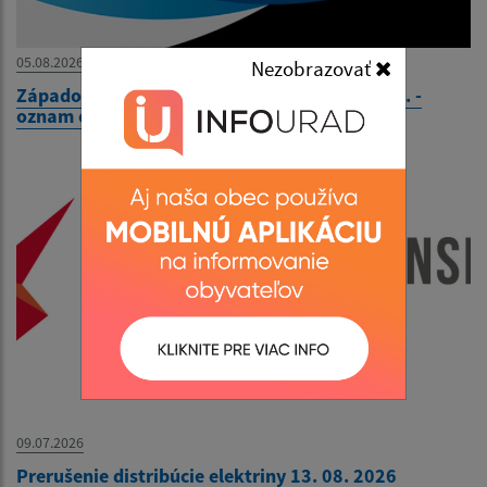
05.08.2026
Nezobrazovať
Západoslovenská vodárenská spoločnosť, a.s. -
oznam o aktuálnej situácii
09.07.2026
Prerušenie distribúcie elektriny 13. 08. 2026