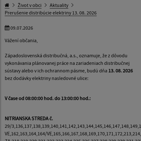
Život v obci
Aktuality
Prerušenie distribúcie elektriny 13. 08. 2026
09.07.2026
Vážení občania,
Západoslovenská distribučná, a.s., oznamuje, že z dôvodu
vykonávania plánovanej práce na zariadeniach distribučnej
sústavy alebo v ich ochrannom pásme, budú dňa
13. 08. 2026
bez dodávky elektriny nasledovné ulice:
V čase od 08:00:00 hod. do 13:00:00 hod.:
NITRIANSKA STREDA č.
29/3,136,137,138,139,140,141,142,143,144,145,146,147,148,149,
VE,162,163,164,164/VE,165,166,167,168,169,170,171,172,213,214
ZA,218,219,220,221,222,223,224,225,226,227,228,229,230,231,23