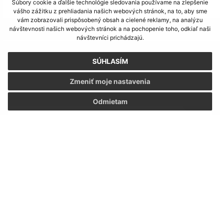
Súbory cookie a ďalšie technológie sledovania používame na zlepšenie
vášho zážitku z prehliadania našich webových stránok, na to, aby sme
vám zobrazovali prispôsobený obsah a cielené reklamy, na analýzu
Je táto stránka užitočná?
Áno
Nie
návštevnosti našich webových stránok a na pochopenie toho, odkiaľ naši
Boli tieto 
Boli 
návštevníci prichádzajú.
Našli ste na stránke chybu?
Napíšte nám
SÚHLASÍM
Napíšte nám:
Zmeniť moje nastavenia
Meno (povinné)
Odmietam
E-mailová adresa (povinné)
Text vašej správy (povinné)