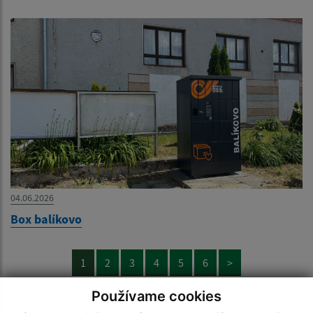
04.06.2026
Box balíkovo
1
2
3
4
5
6
>
Používame cookies