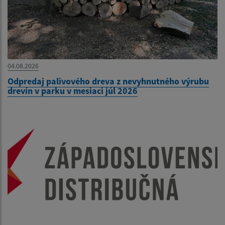
04.08.2026
Odpredaj palivového dreva z nevyhnutného výrubu
drevín v parku v mesiaci júl 2026