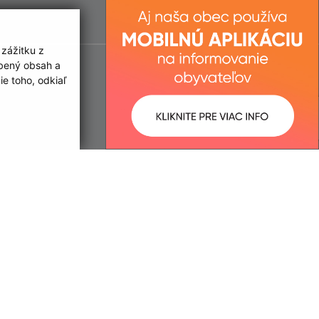
 zážitku z
obený obsah a
e toho, odkiaľ
ované:
Správca obsahu: