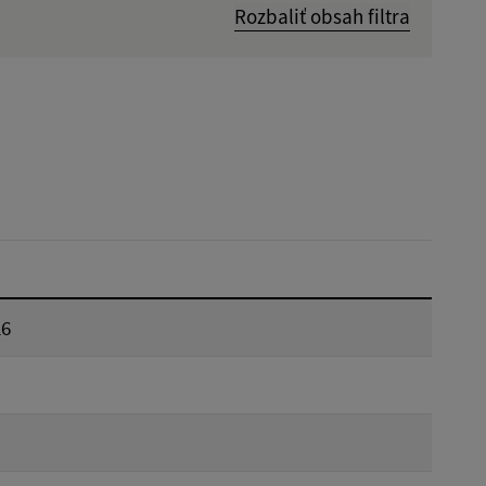
Rozbaliť obsah filtra
Dátum zverejnenia od:
Reset
26