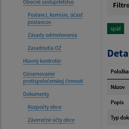
Obecné zastupiteľstvo
Filtr
Názov
Poslanci, komisie, účasť
poslancov
späť
Zásady odmeňovania
Dátum 
Zasadnutia OZ
Deta
Hlavný kontrolór
Filtr
Položka
Oznamovanie
protispoločenskej činnosti
Názov
Dokumenty
Popis
Rozpočty obce
Typ do
Záverečné účty obce