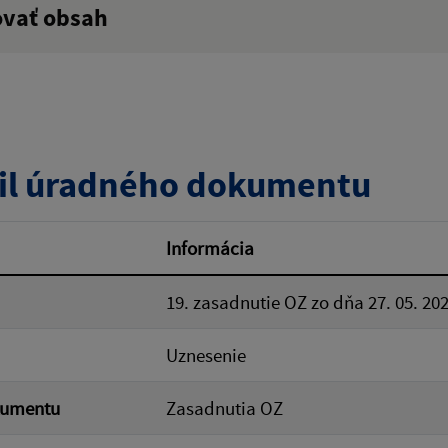
ovať obsah
:
Popis:
zverejnenia do:
il úradného dokumentu
ovať
Informácia
19. zasadnutie OZ zo dňa 27. 05. 20
Uznesenie
kumentu
Zasadnutia OZ