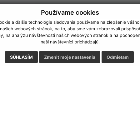
Používame cookies
okie a ďalšie technológie sledovania používame na zlepšenie vášho
 našich webových stránok, na to, aby sme vám zobrazovali prispôs
my, na analýzu návštevnosti našich webových stránok a na pochopeni
naši návštevníci prichádzajú.
SÚHLASÍM
Zmeniť moje nastavenia
Odmietam
Rýchle odkazy:
Aktualiz