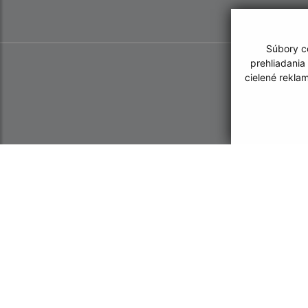
Súbory co
prehliadania
cielené rekla
Informácie o stránke:
Navigácia: