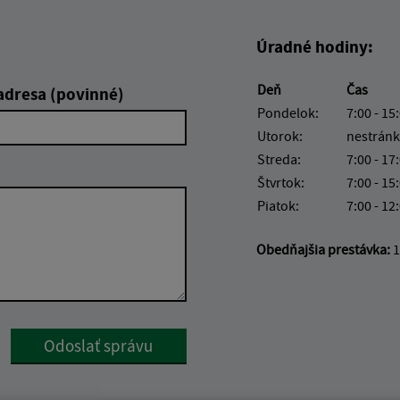
Úradné hodiny:
Deň
Čas
adresa (povinné)
Pondelok:
7:00 - 15
Utorok:
nestránk
Streda:
7:00 - 17
Štvrtok:
7:00 - 15
Piatok:
7:00 - 12
Obedňajšia prestávka:
1
Google reCaptcha Response
Odoslať správu