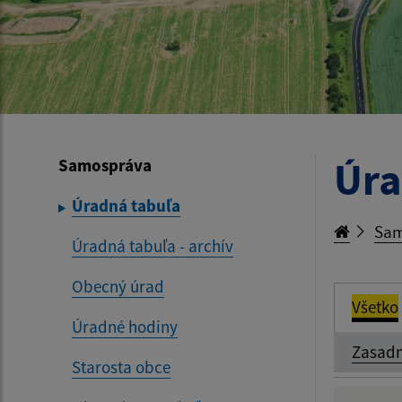
Úra
Samospráva
Úradná tabuľa
Sam
Úradná tabuľa - archív
Obecný úrad
Všetko
Úradné hodiny
Zasadn
Starosta obce