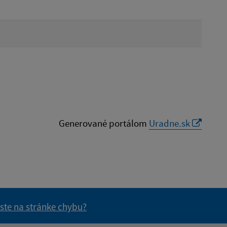
Generované portálom
Uradne.sk
 ste na stránke chybu?
vás užitočné?
e pre vás užitočné?