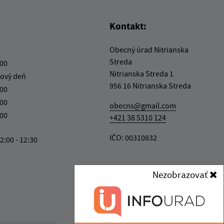
Kontakt:
Obecný úrad Nitrianska
Streda
:00
Nitrianska Streda 1
ový deň
956 16 Nitrianska Streda
:00
:00
obecns@gmail.com
:00
+421 38 5310 124
IČO: 00310832
2:00 - 12:30
Nezobrazovať