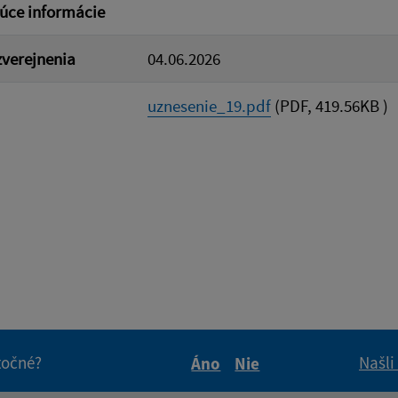
úce informácie
verejnenia
04.06.2026
uznesenie_19.pdf
(PDF, 419.56KB )
itočné?
Našli
Áno
Nie
Boli tieto informácie pre 
Boli tieto informáci